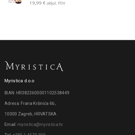
19,99
€
uključ. PDV
Myristica d.o.o
IBAN: HR3823600001102538449
Adresa: Frana Kršinića 6b,
10000 Zagreb, HRVATSKA
Email:
myristica@myristica.hr
Tel:
+385 1 4579 399