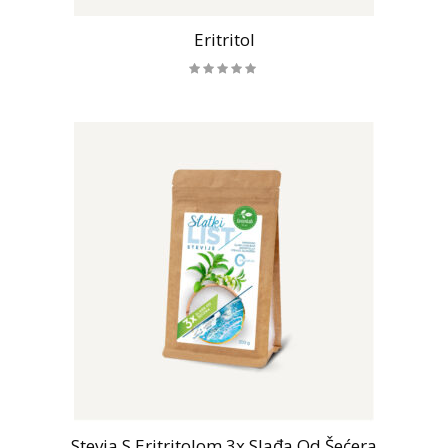
Eritritol
Stevia S Eritritolom 3x Slađa Od Šećera