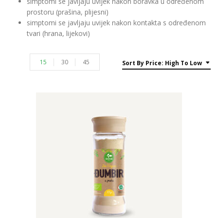
simptomi se javljaju uvijek nakon boravka u određenom
prostoru (prašina, plijesni)
simptomi se javljaju uvijek nakon kontakta s određenom
tvari (hrana, lijekovi)
15
30
45
Sort By Price: High To Low