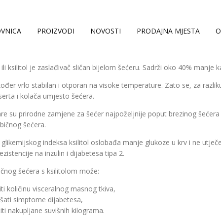
VNICA
PROIZVODI
NOVOSTI
PRODAJNA MJESTA
O
ili ksilitol je zaslađivač sličan bijelom šećeru. Sadrži oko 40% manje k
također vrlo stabilan i otporan na visoke temperature. Zato se, za raz
erta i kolača umjesto šećera.
are su prirodne zamjene za šećer najpoželjnije poput brezinog šećera i
običnog šećera.
glikemijskog indeksa ksilitol oslobađa manje glukoze u krv i ne utječe
ezistencije na inzulin i dijabetesa tipa 2.
čnog šećera s ksilitolom može:
ti količinu visceralnog masnog tkiva,
šati simptome dijabetesa,
čiti nakupljane suvišnih kilograma.