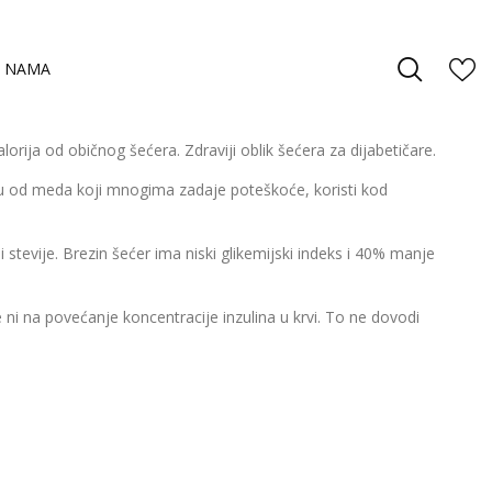
 NAMA
alorija od običnog šećera. Zdraviji oblik šećera za dijabetičare.
liku od meda koji mnogima zadaje poteškoće, koristi kod
 stevije. Brezin šećer ima niski glikemijski indeks i 40% manje
 ni na povećanje koncentracije inzulina u krvi. To ne dovodi