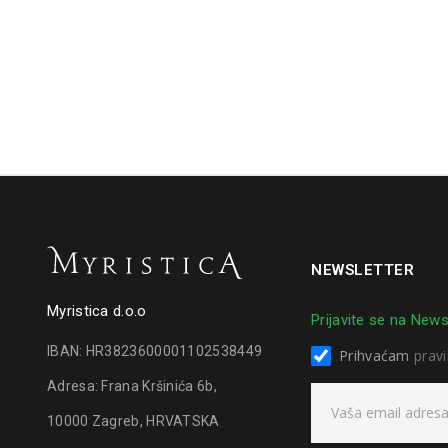
NEWSLETTER
Myristica d.o.o
Prijavite se na News
IBAN: HR3823600001102538449
Prihvaćam
pravi
Adresa: Frana Kršinića 6b,
10000 Zagreb, HRVATSKA