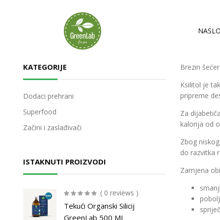
NASLO
KATEGORIJE
Brezin šećer 
Ksilitol je 
pripreme des
Dodaci prehrani
Superfood
Za dijabetič
kalorija od 
Začini i zaslađivači
Zbog niskog 
do razvitka r
ISTAKNUTI PROIZVODI
Zamjena obi
smanji
( 0 reviews )
pobolj
Tekući Organski Silicij
sprije
GreenLab 500 ML