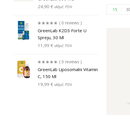
24,90
€
uključ. PDV
15
3
( 0 reviews )
GreenLab K2D3 Forte U
Spreju, 30 Ml
11,99
€
uključ. PDV
( 0 reviews )
GreenLab Liposomalni Vitamin
C, 150 Ml
19,99
€
uključ. PDV