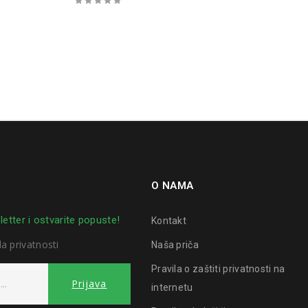
O NAMA
letter i ostvarite popuste!
Kontakt
la privatnosti
Naša priča
Pravila o zaštiti privatnosti na
internetu