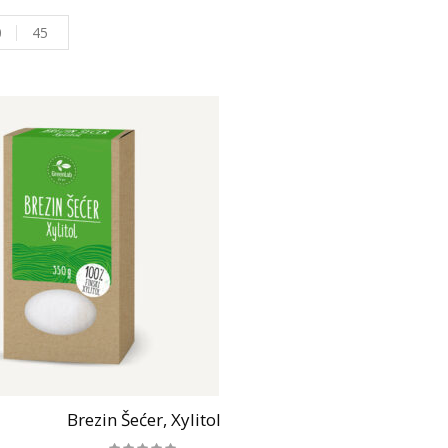
0
45
Brezin Šećer, Xylitol