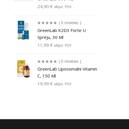
24,90
€
uključ. PDV
( 0 reviews )
GreenLab K2D3 Forte U
Spreju, 30 Ml
11,99
€
uključ. PDV
( 0 reviews )
GreenLab Liposomalni Vitamin
C, 150 Ml
19,99
€
uključ. PDV