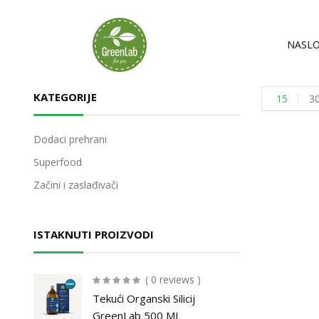
NASLO
KATEGORIJE
15
3
Dodaci prehrani
Superfood
Začini i zaslađivači
ISTAKNUTI PROIZVODI
( 0 reviews )
Tekući Organski Silicij
GreenLab 500 ML