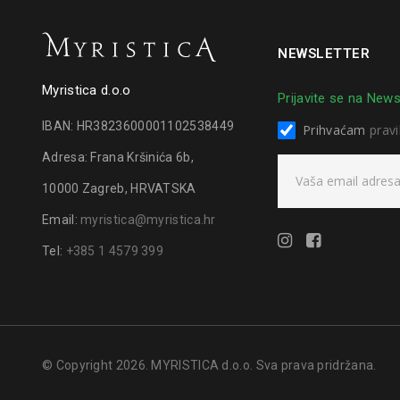
NEWSLETTER
Myristica d.o.o
Prijavite se na News
IBAN: HR3823600001102538449
Prihvaćam
pravi
Adresa: Frana Kršinića 6b,
10000 Zagreb, HRVATSKA
Email:
myristica@myristica.hr
Tel:
+385 1 4579 399
© Copyright 2026. MYRISTICA d.o.o. Sva prava pridržana.