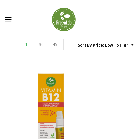
15
30
45
Sort By Price: Low To High