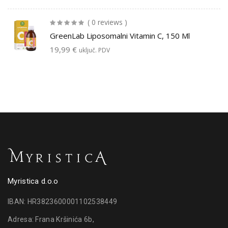
( 0 reviews )
GreenLab Liposomalni Vitamin C, 150 Ml
19,99
€
uključ. PDV
Myristica d.o.o
IBAN: HR3823600001102538449
Adresa: Frana Kršinića 6b,