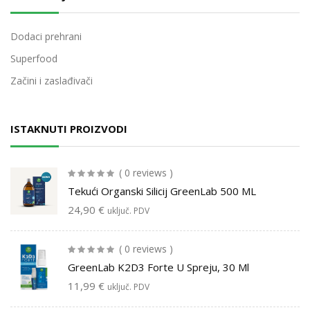
Dodaci prehrani
Superfood
Začini i zaslađivači
ISTAKNUTI PROIZVODI
( 0 reviews )
Tekući Organski Silicij GreenLab 500 ML
24,90
€
uključ. PDV
( 0 reviews )
GreenLab K2D3 Forte U Spreju, 30 Ml
11,99
€
uključ. PDV