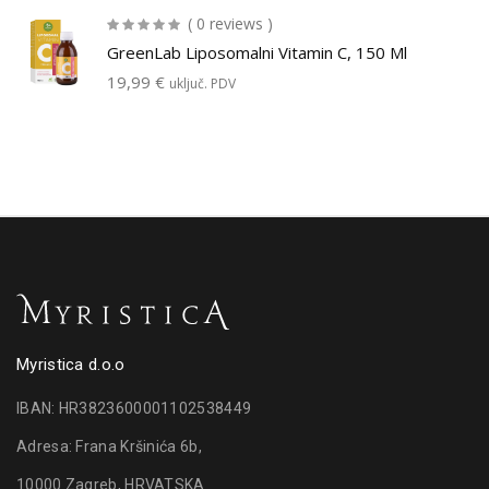
( 0 reviews )
GreenLab Liposomalni Vitamin C, 150 Ml
19,99
€
uključ. PDV
Myristica d.o.o
IBAN: HR3823600001102538449
Adresa: Frana Kršinića 6b,
10000 Zagreb, HRVATSKA