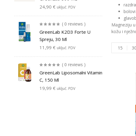
razdra
24,90
€
uključ. PDV
bolovi
glavob
( 0 reviews )
Magneziju u 
kožu i nježn
GreenLab K2D3 Forte U
Spreju, 30 Ml
11,99
€
15
3
uključ. PDV
( 0 reviews )
GreenLab Liposomalni Vitamin
C, 150 Ml
19,99
€
uključ. PDV