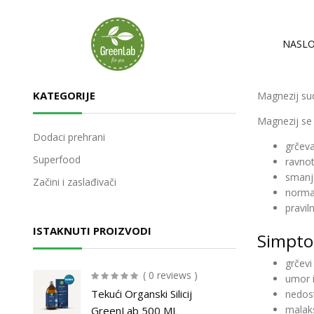
NASLO
KATEGORIJE
Magnezij sud
Magnezij se
Dodaci prehrani
grčev
Superfood
ravnot
smanje
Začini i zaslađivači
norma
pravil
ISTAKNUTI PROIZVODI
Simpto
grčevi
( 0 reviews )
umor i
Tekući Organski Silicij
nedost
malaks
GreenLab 500 ML