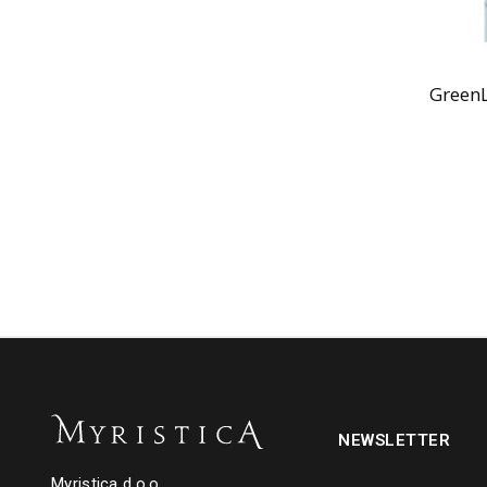
GreenL
NEWSLETTER
Myristica d.o.o