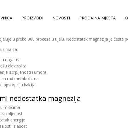
VNICA
PROIZVODI
NOVOSTI
PRODAJNA MJESTA
O
jeluje u preko 300 procesa u tijelu. Nedostatak magnezija je česta p
 uzima za:
a u nogama
ežu elektrolita
nje iscrpljenosti i umora
lan rad metabolizma
nu apsorpciju kalcija.
mi nedostatka magnezija
 u mišićima
 iscrpljenost
atak energije
alost i slabost