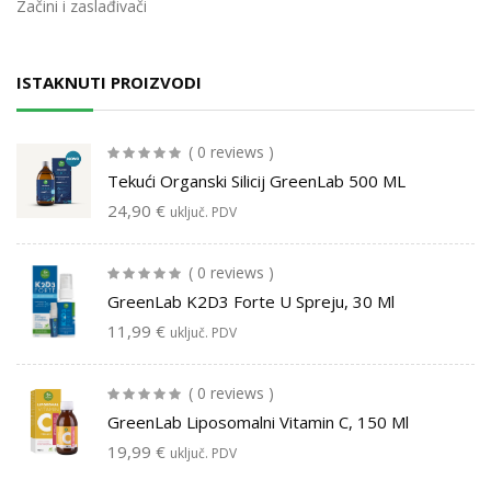
Začini i zaslađivači
ISTAKNUTI PROIZVODI
( 0 reviews )
Tekući Organski Silicij GreenLab 500 ML
24,90
€
uključ. PDV
( 0 reviews )
GreenLab K2D3 Forte U Spreju, 30 Ml
11,99
€
uključ. PDV
( 0 reviews )
GreenLab Liposomalni Vitamin C, 150 Ml
19,99
€
uključ. PDV