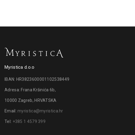
Myristica d.o.o
IBAN: HR3823600001102538449
Adresa: Frana Kršinića 6b,
10000 Zagreb, HRVATSKA
Email:
myristica@myristica.hr
Tel:
+385 1 4579 399