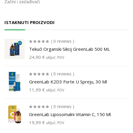
Začini i zaslađivači
ISTAKNUTI PROIZVODI
( 0 reviews )
Tekući Organski Silicij GreenLab 500 ML
24,90
€
uključ. PDV
( 0 reviews )
GreenLab K2D3 Forte U Spreju, 30 Ml
11,99
€
uključ. PDV
( 0 reviews )
GreenLab Liposomalni Vitamin C, 150 Ml
19,99
€
uključ. PDV