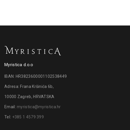
Myristica d.o.o
IBAN: HR3823600001102538449
Adresa: Frana Kršinića 6b,
10000 Zagreb, HRVATSKA
Email:
myristica@myristica.hr
Tel:
+385 1 4579 399