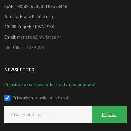
IBAN: HR3823600001102538449
Adresa: Frana Kršinića 6b,
10000 Zagreb, HRVATSKA
Email:
myristica@myristica.hr
Tel:
+385 1 4579 399
NEWSLETTER
Prijavite se na Newsletter i ostvarite popuste!
Prihvaćam
pravila privatnosti