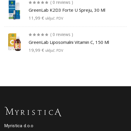
( 0 reviews )
GreenLab K2D3 Forte U Spreju, 30 Ml
11,99
€
uključ. PDV
( 0 reviews )
GreenLab Liposomalni Vitamin C, 150 Ml
19,99
€
uključ. PDV
Myristica d.o.o