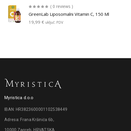
( 0 reviews )
GreenLab Liposomalni Vitamin C, 150 Ml
19,99
€
uključ. PDV
Myristica d.o.o
IBAN: HR3823600001102538449
Adresa: Frana Kršinića 6b,
10000 Zagreb, HRVATSKA