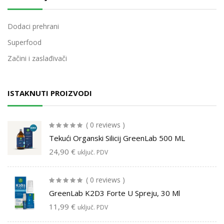
Dodaci prehrani
Superfood
Začini i zaslađivači
ISTAKNUTI PROIZVODI
( 0 reviews )
Tekući Organski Silicij GreenLab 500 ML
24,90
€
uključ. PDV
( 0 reviews )
GreenLab K2D3 Forte U Spreju, 30 Ml
11,99
€
uključ. PDV