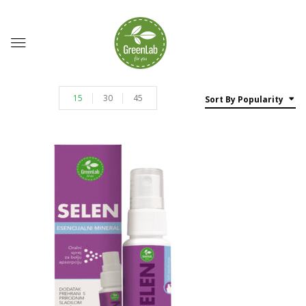
15
30
45
Sort By Popularity