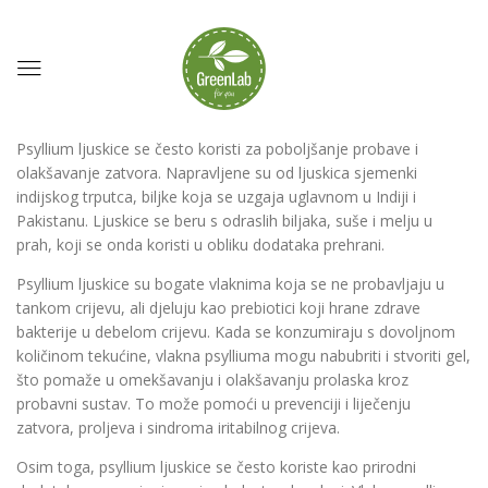
Psyllium ljuskice se često koristi za poboljšanje probave i
olakšavanje zatvora. Napravljene su od ljuskica sjemenki
indijskog trputca, biljke koja se uzgaja uglavnom u Indiji i
Pakistanu. Ljuskice se beru s odraslih biljaka, suše i melju u
prah, koji se onda koristi u obliku dodataka prehrani.
Psyllium ljuskice su bogate vlaknima koja se ne probavljaju u
tankom crijevu, ali djeluju kao prebiotici koji hrane zdrave
bakterije u debelom crijevu. Kada se konzumiraju s dovoljnom
količinom tekućine, vlakna psylliuma mogu nabubriti i stvoriti gel,
što pomaže u omekšavanju i olakšavanju prolaska kroz
probavni sustav. To može pomoći u prevenciji i liječenju
zatvora, proljeva i sindroma iritabilnog crijeva.
Osim toga, psyllium ljuskice se često koriste kao prirodni