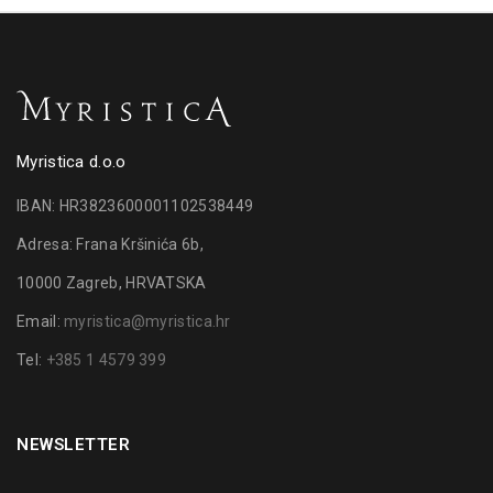
Myristica d.o.o
IBAN: HR3823600001102538449
Adresa: Frana Kršinića 6b,
10000 Zagreb, HRVATSKA
Email:
myristica@myristica.hr
Tel:
+385 1 4579 399
NEWSLETTER