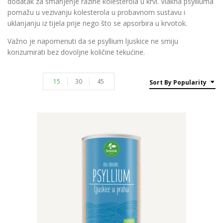
dodatak za smanjenje razine kolesterola u krvi. Vlakna psylliuma
pomažu u vezivanju kolesterola u probavnom sustavu i
uklanjanju iz tijela prije nego što se apsorbira u krvotok.
Važno je napomenuti da se psyllium ljuskice ne smiju
konzumirati bez dovoljne količine tekućine.
15
30
45
Sort By Popularity