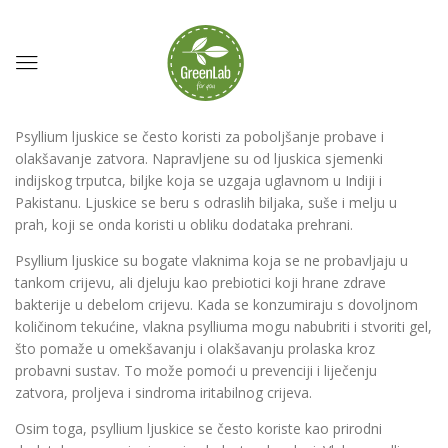
Psyllium ljuskice se često koristi za poboljšanje probave i
olakšavanje zatvora. Napravljene su od ljuskica sjemenki
indijskog trputca, biljke koja se uzgaja uglavnom u Indiji i
Pakistanu. Ljuskice se beru s odraslih biljaka, suše i melju u
prah, koji se onda koristi u obliku dodataka prehrani.
Psyllium ljuskice su bogate vlaknima koja se ne probavljaju u
tankom crijevu, ali djeluju kao prebiotici koji hrane zdrave
bakterije u debelom crijevu. Kada se konzumiraju s dovoljnom
količinom tekućine, vlakna psylliuma mogu nabubriti i stvoriti gel,
što pomaže u omekšavanju i olakšavanju prolaska kroz
probavni sustav. To može pomoći u prevenciji i liječenju
zatvora, proljeva i sindroma iritabilnog crijeva.
Osim toga, psyllium ljuskice se često koriste kao prirodni