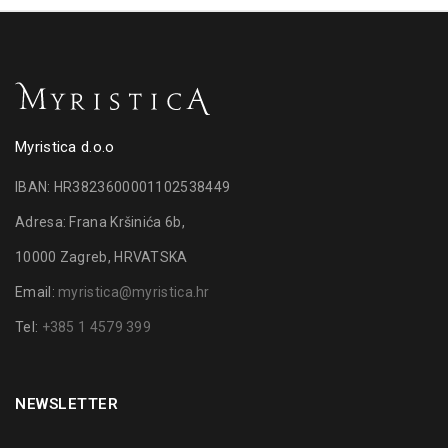
Myristica d.o.o
IBAN: HR3823600001102538449
Adresa: Frana Kršinića 6b,
10000 Zagreb, HRVATSKA
Email:
myristica@myristica.hr
Tel:
+385 1 4579 399
NEWSLETTER