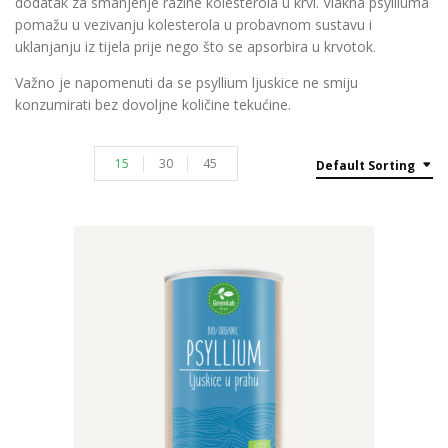
dodatak za smanjenje razine kolesterola u krvi. Vlakna psylliuma
pomažu u vezivanju kolesterola u probavnom sustavu i
uklanjanju iz tijela prije nego što se apsorbira u krvotok.
Važno je napomenuti da se psyllium ljuskice ne smiju
konzumirati bez dovoljne količine tekućine.
15
30
45
Default Sorting