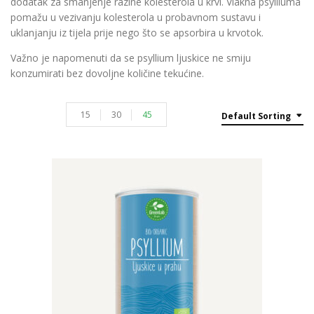
dodatak za smanjenje razine kolesterola u krvi. Vlakna psylliuma
pomažu u vezivanju kolesterola u probavnom sustavu i
uklanjanju iz tijela prije nego što se apsorbira u krvotok.
Važno je napomenuti da se psyllium ljuskice ne smiju
konzumirati bez dovoljne količine tekućine.
15
30
45
Default Sorting