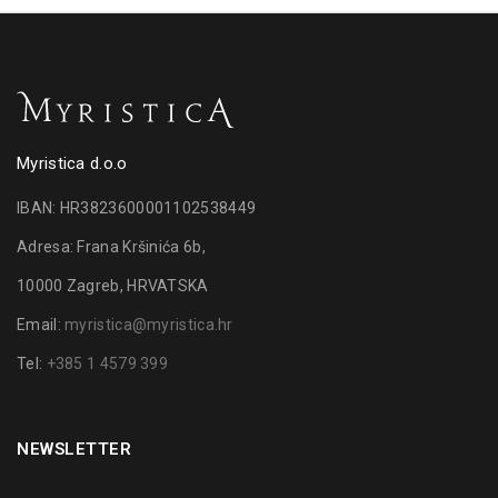
Myristica d.o.o
IBAN: HR3823600001102538449
Adresa: Frana Kršinića 6b,
10000 Zagreb, HRVATSKA
Email:
myristica@myristica.hr
Tel:
+385 1 4579 399
NEWSLETTER