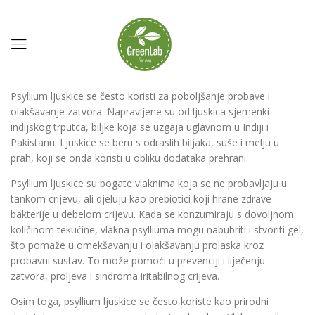
Psyllium ljuskice se često koristi za poboljšanje probave i
olakšavanje zatvora. Napravljene su od ljuskica sjemenki
indijskog trputca, biljke koja se uzgaja uglavnom u Indiji i
Pakistanu. Ljuskice se beru s odraslih biljaka, suše i melju u
prah, koji se onda koristi u obliku dodataka prehrani.
Psyllium ljuskice su bogate vlaknima koja se ne probavljaju u
tankom crijevu, ali djeluju kao prebiotici koji hrane zdrave
bakterije u debelom crijevu. Kada se konzumiraju s dovoljnom
količinom tekućine, vlakna psylliuma mogu nabubriti i stvoriti gel,
što pomaže u omekšavanju i olakšavanju prolaska kroz
probavni sustav. To može pomoći u prevenciji i liječenju
zatvora, proljeva i sindroma iritabilnog crijeva.
Osim toga, psyllium ljuskice se često koriste kao prirodni