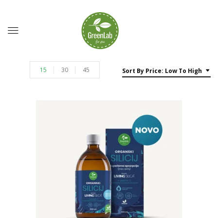
15
30
45
Sort By Price: Low To High