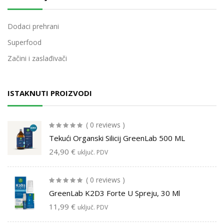
Dodaci prehrani
Superfood
Začini i zaslađivači
ISTAKNUTI PROIZVODI
( 0 reviews )
Tekući Organski Silicij GreenLab 500 ML
24,90
€
uključ. PDV
( 0 reviews )
GreenLab K2D3 Forte U Spreju, 30 Ml
11,99
€
uključ. PDV