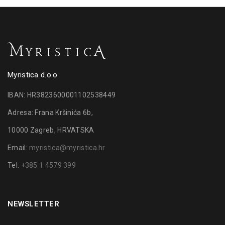
Myristica d.o.o
IBAN: HR3823600001102538449
Adresa: Frana Kršinića 6b,
10000 Zagreb, HRVATSKA
Email:
myristica@myristica.hr
Tel:
+385 1 4579 399
NEWSLETTER