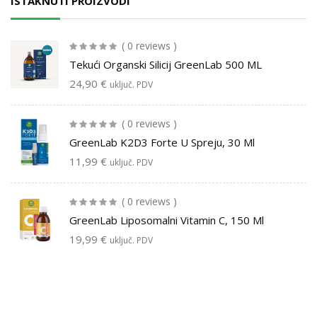
ISTAKNUTI PROIZVODI
( 0 reviews )
Tekući Organski Silicij GreenLab 500 ML
24,90
€
uključ. PDV
( 0 reviews )
GreenLab K2D3 Forte U Spreju, 30 Ml
11,99
€
uključ. PDV
( 0 reviews )
GreenLab Liposomalni Vitamin C, 150 Ml
19,99
€
uključ. PDV