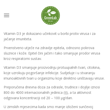
Vitamin D3 je dokazano učinkovit u borbi protiv virusa i za
jačanje imuniteta.
Prvenstveno utječe na zdravlje epitela, odnosno pokrova
sluznice i kože. Epitel čini jačim i tako smanjuje prodor virusa
kroz respiratorni sustav.
Vitamin D3 smanjuje proizvodnju protuupalnih tvari, citokina,
koje uzrokuju pogoršanje infekcije. Sudjeluje i u stvaranju
imunoaktivnih tvari u organizmu koje direktno uništavaju viruse.
Preporučena dnevna doza za odrasle, trudnice i dojilje iznosi
800 do 4000 internacionalnih jedinica (IJ), a ta aktivnost
odgovara koncentraciji od 20 – 100 µg/dan.
U zimskih mjesecima kada smo manje izloženi sunčevoj