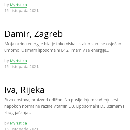
by
Myristica
15. listopada 2021.
Damir, Zagreb
Moja razina energije bila je tako niska i stalno sam se osjećao
umorno. Uzimam liposomalni B12, imam više energije...
by
Myristica
15. listopada 2021.
Iva, Rijeka
Brza dostava, proizvod odličan. Na posljednjem vađenju krvi
napokon normalne razine vitamin D3. Liposomalni D3 uzimam i
zbog jačanja...
by
Myristica
15. listopada 2021.