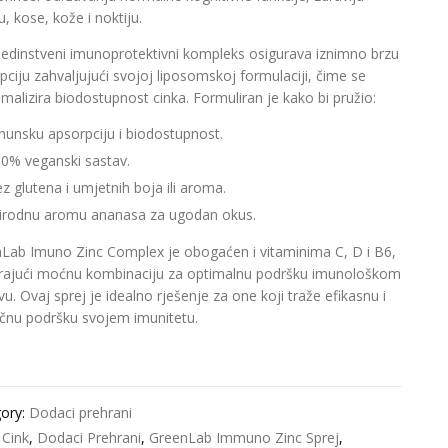
u, kose, kože i noktiju.
jedinstveni imunoprotektivni kompleks osigurava iznimno brzu
pciju zahvaljujući svojoj liposomskoj formulaciji, čime se
malizira biodostupnost cinka. Formuliran je kako bi pružio:
hunsku apsorpciju i biodostupnost.
0% veganski sastav.
z glutena i umjetnih boja ili aroma.
irodnu aromu ananasa za ugodan okus.
Lab Imuno Zinc Complex je obogaćen i vitaminima C, D i B6,
rajući moćnu kombinaciju za optimalnu podršku imunološkom
u. Ovaj sprej je idealno rješenje za one koji traže efikasnu i
ičnu podršku svojem imunitetu.
ory:
Dodaci prehrani
:
Cink
,
Dodaci Prehrani
,
GreenLab Immuno Zinc Sprej
,