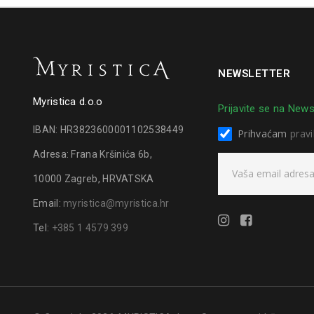
NEWSLETTER
Myristica d.o.o
Prijavite se na News
IBAN: HR3823600001102538449
Prihvaćam
pravi
Adresa: Frana Kršinića 6b,
10000 Zagreb, HRVATSKA
Email:
myristica@myristica.hr
Tel:
+385 1 4579 399