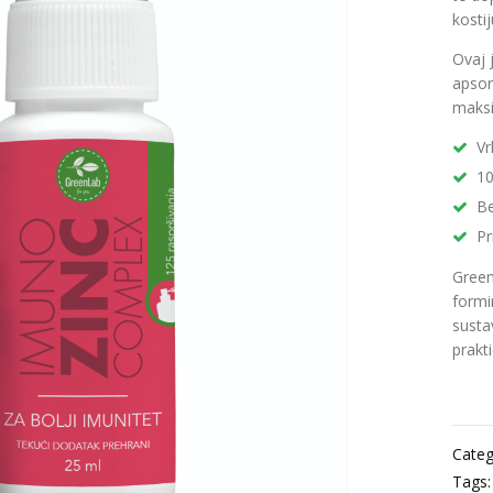
kostij
Ovaj 
apsor
maksi
Vr
10
Be
Pr
Green
formi
sustav
prakt
Categ
Tags