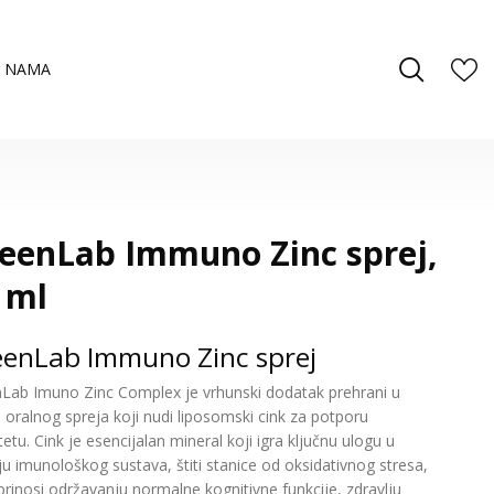
 NAMA
eenLab Immuno Zinc sprej,
 ml
eenLab Immuno Zinc sprej
Lab Imuno Zinc Complex je vrhunski dodatak prehrani u
u oralnog spreja koji nudi liposomski cink za potporu
etu. Cink je esencijalan mineral koji igra ključnu ulogu u
ju imunološkog sustava, štiti stanice od oksidativnog stresa,
prinosi održavanju normalne kognitivne funkcije, zdravlju