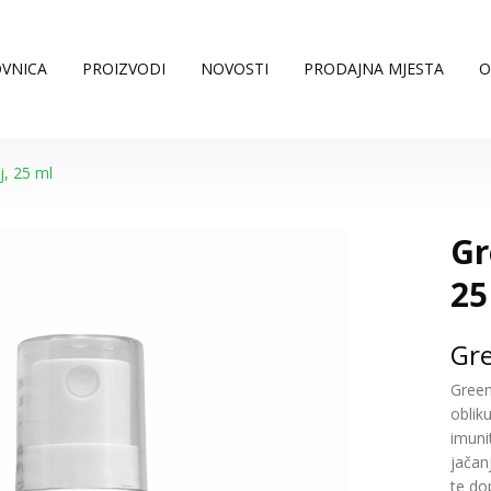
VNICA
PROIZVODI
NOVOSTI
PRODAJNA MJESTA
O
, 25 ml
Gr
25
Gr
Green
oblik
imunit
jačan
te do