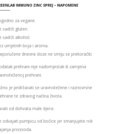
REENLAB IMMUNO ZINC SPREJ – NAPOMENE
ogodno za vegane.
 sadrži gluten.
 sadrži alkohol.
z umjetnih boja i aroma.
eporučene dnevne doze ne smiju se prekoračiti.
datak prehrani nije nadomjestak ili zamjena
avnoteženoj prehrani.
žno je pridržavati se uravnotežene i raznovrsne
ehrane te zdravog načina života.
vati od dohvata male djece.
 odvajati pumpicu od bočice jer smanjujete rok
ajanja proizvoda.