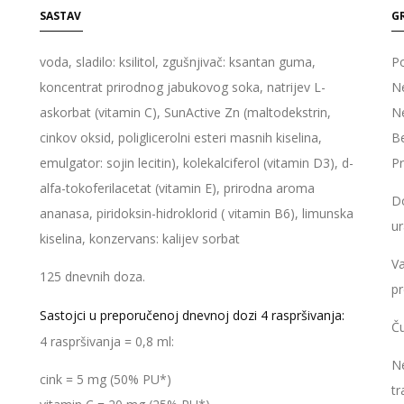
SASTAV
G
voda, sladilo: ksilitol, zgušnjivač: ksantan guma,
P
koncentrat prirodnog jabukovog soka, natrijev L-
Ne
askorbat (vitamin C), SunActive Zn (maltodekstrin,
Ne
cinkov oksid, poliglicerolni esteri masnih kiselina,
Be
emulgator:
sojin
lecitin), kolekalciferol (vitamin D3), d-
Pr
alfa-tokoferilacetat (vitamin E), prirodna aroma
Do
ananasa, piridoksin-hidroklorid ( vitamin B6), limunska
ur
kiselina, konzervans: kalijev sorbat
Va
125 dnevnih doza.
pr
.
Sastojci u preporučenoj dnevnoj dozi 4 raspršivanja:
Ču
4 raspršivanja = 0,8 ml:
Ne
cink = 5 mg (50% PU*)
tr