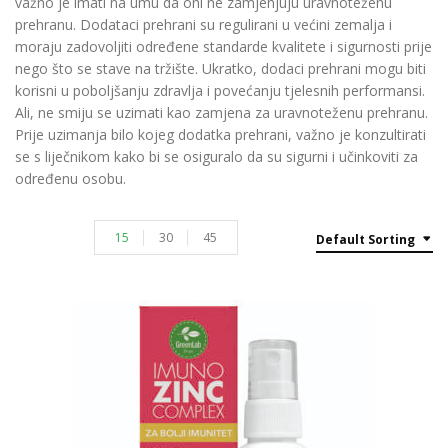
važno je imati na umu da oni ne zamjenjuju uravnoteženu
prehranu. Dodataci prehrani su regulirani u većini zemalja i
moraju zadovoljiti određene standarde kvalitete i sigurnosti prije
nego što se stave na tržište. Ukratko, dodaci prehrani mogu biti
korisni u poboljšanju zdravlja i povećanju tjelesnih performansi.
Ali, ne smiju se uzimati kao zamjena za uravnoteženu prehranu.
Prije uzimanja bilo kojeg dodatka prehrani, važno je konzultirati
se s liječnikom kako bi se osiguralo da su sigurni i učinkoviti za
određenu osobu.
15
30
45
Default Sorting