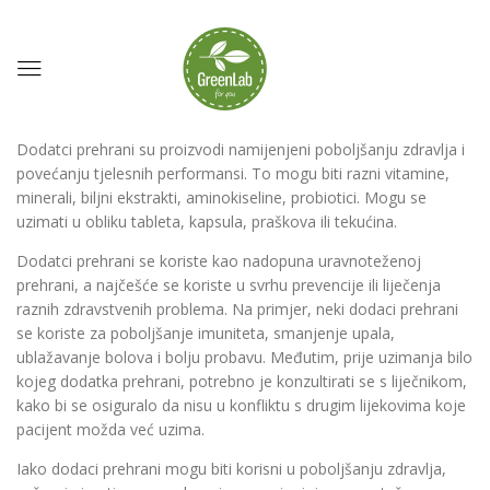
Dodatci prehrani su proizvodi namijenjeni poboljšanju zdravlja i
povećanju tjelesnih performansi. To mogu biti razni vitamine,
minerali, biljni ekstrakti, aminokiseline, probiotici. Mogu se
uzimati u obliku tableta, kapsula, praškova ili tekućina.
Dodatci prehrani se koriste kao nadopuna uravnoteženoj
prehrani, a najčešće se koriste u svrhu prevencije ili liječenja
raznih zdravstvenih problema. Na primjer, neki dodaci prehrani
se koriste za poboljšanje imuniteta, smanjenje upala,
ublažavanje bolova i bolju probavu. Međutim, prije uzimanja bilo
kojeg dodatka prehrani, potrebno je konzultirati se s liječnikom,
kako bi se osiguralo da nisu u konfliktu s drugim lijekovima koje
pacijent možda već uzima.
Iako dodaci prehrani mogu biti korisni u poboljšanju zdravlja,