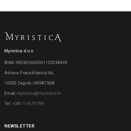
Myristica d.o.o
IBAN: HR3823600001102538449
Adresa: Frana Kršinića 6b,
10000 Zagreb, HRVATSKA
Email:
myristica@myristica.hr
Tel:
+385 1 4579 399
NEWSLETTER