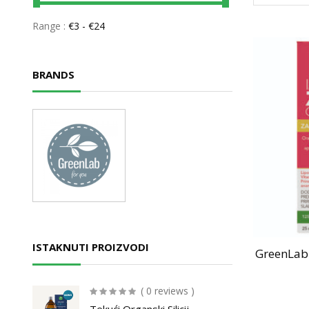
Range :
€
3
- €
24
BRANDS
ISTAKNUTI PROIZVODI
GreenLab 
( 0 reviews )