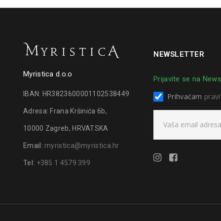
NEWSLETTER
Myristica d.o.o
Prijavite se na News
IBAN: HR3823600001102538449
Prihvaćam
pravi
Adresa: Frana Kršinića 6b,
10000 Zagreb, HRVATSKA
Email:
myristica@myristica.hr
Tel:
+385 1 4579 399