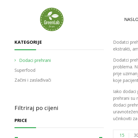
NASLO
KATEGORIJE
Dodatci preh
ekstrakti, am
Dodatci preh
Dodaci prehrani
problema. Na
Superfood
prije uziman
Začini i zaslađivači
koje pacije
Iako dodaci 
prehrani su 
dodaci prehr
Filtriraj po cijeni
uravnoteženu
učinkoviti z
PRICE
15
3