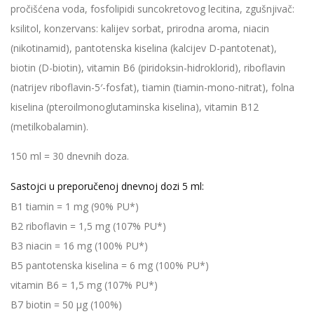
pročišćena voda, fosfolipidi suncokretovog lecitina, zgušnjivač:
ksilitol, konzervans: kalijev sorbat, prirodna aroma, niacin
(nikotinamid), pantotenska kiselina (kalcijev D-pantotenat),
biotin (D-biotin), vitamin B6 (piridoksin-hidroklorid), riboflavin
(natrijev riboflavin-5′-fosfat), tiamin (tiamin-mono-nitrat), folna
kiselina (pteroilmonoglutaminska kiselina), vitamin B12
(metilkobalamin).
150 ml = 30 dnevnih doza.
Sastojci u preporučenoj dnevnoj dozi 5 ml:
B1 tiamin = 1 mg (90% PU*)
B2 riboflavin = 1,5 mg (107% PU*)
B3 niacin = 16 mg (100% PU*)
B5 pantotenska kiselina = 6 mg (100% PU*)
vitamin B6 = 1,5 mg (107% PU*)
B7 biotin = 50 µg (100%)