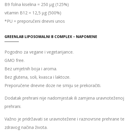
B9 folna kiselina = 250 µg (125%)
vitamin B12 = 12,5 µg (500%)
*PU = preporučeni dnevni unos
GREENLAB LIPOSOMALNI B COMPLEX – NAPOMENE
Pogodno za vegane i vegetarijance.
GMO free.
Bez umjetnih boja i aroma.
Bez glutena, soli, kvasca i laktoze.
Preporučene dnevne doze ne smiju se prekoračiti.
Dodatak prehrani nije nadomjestak ili zamjena uravnoteženoj
prehrani.
Važno je pridržavati se uravnotežene i raznovrsne prehrane te
zdravog načina života.