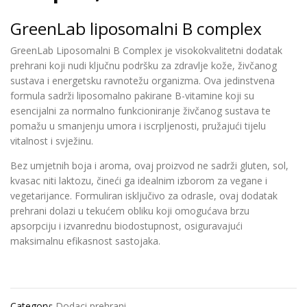
GreenLab liposomalni B complex
GreenLab Liposomalni B Complex je visokokvalitetni dodatak
prehrani koji nudi ključnu podršku za zdravlje kože, živčanog
sustava i energetsku ravnotežu organizma.
Ova jedinstvena
formula sadrži
liposomalno pakirane B-vitamine
koji su
esencijalni za normalno funkcioniranje živčanog sustava te
pomažu u smanjenju umora i iscrpljenosti, pružajući tijelu
vitalnost i svježinu
.
Bez umjetnih boja i aroma, ovaj proizvod ne sadrži gluten, sol,
kvasac niti laktozu, čineći ga idealnim izborom za vegane i
vegetarijance.
Formuliran isključivo za odrasle, ovaj dodatak
prehrani dolazi u tekućem obliku koji omogućava brzu
apsorpciju i izvanrednu biodostupnost, osiguravajući
maksimalnu efikasnost sastojaka.
Category:
Dodaci prehrani