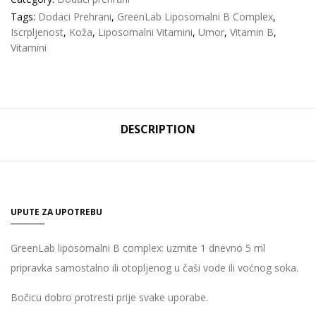
Tags:
Dodaci Prehrani
,
GreenLab Liposomalni B Complex
,
Iscrpljenost
,
Koža
,
Liposomalni Vitamini
,
Umor
,
Vitamin B
,
Vitamini
DESCRIPTION
UPUTE ZA UPOTREBU
GreenLab liposomalni B complex: uzmite 1 dnevno 5 ml
pripravka samostalno ili otopljenog u čaši vode ili voćnog soka.
Bočicu dobro protresti prije svake uporabe.