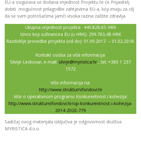
EU-a osigurava se dodana vrijednost Projektu te će Prijavitelj
dobiti mogućnost prilagodbe zahtjevima EU-a, koji imaju za cilj
da se svim potrošačima jamči visoka razina zaštite zdravlja.
Ukupna vrijednost projekta: 440.828,65 HRK
Iznos koji sufinancira EU (u HRK): 299.763,48 HRK
Razdoblje provedbe projekta (od-do): 01.09.2017. – 01.02.2018.
Kontakt osoba za više informacija:
Silvije Leskovar, e-mail:
silvije@myristica.hr
, tel: +385 1 237
1572
Više informacija na:
http://www.strukturnifondovi.hr
Više o operativnom programu Konkurentnost i kohezija:
http://www.strukturnifondovi.hr/op-konkurentnost-i-kohezija-
2014-2020-779
Sadržaj ovog materijala isključiva je odgovornost društva
MYRISTICA d.o.o.