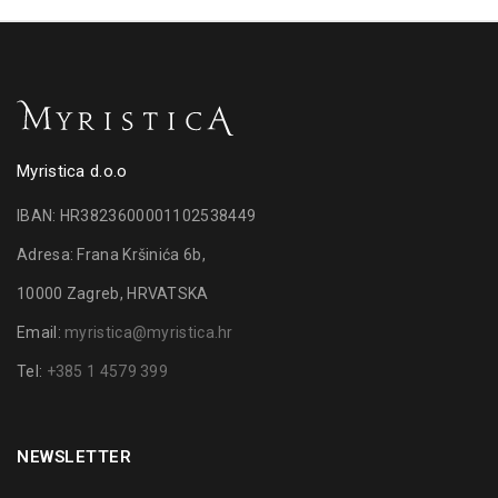
Myristica d.o.o
IBAN: HR3823600001102538449
Adresa: Frana Kršinića 6b,
10000 Zagreb, HRVATSKA
Email:
myristica@myristica.hr
Tel:
+385 1 4579 399
NEWSLETTER