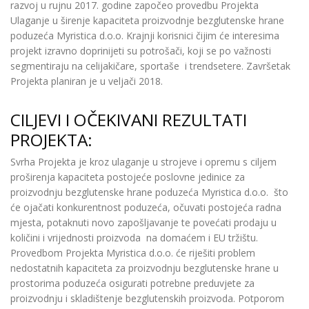
razvoj u rujnu 2017. godine započeo provedbu Projekta
Ulaganje u širenje kapaciteta proizvodnje bezglutenske hrane
poduzeća Myristica d.o.o. Krajnji korisnici čijim će interesima
projekt izravno doprinijeti su potrošači, koji se po važnosti
segmentiraju na celijakičare, sportaše i trendsetere. Završetak
Projekta planiran je u veljači 2018.
CILJEVI I OČEKIVANI REZULTATI
PROJEKTA:
Svrha Projekta je kroz ulaganje u strojeve i opremu s ciljem
proširenja kapaciteta postojeće poslovne jedinice za
proizvodnju bezglutenske hrane poduzeća Myristica d.o.o. što
će ojačati konkurentnost poduzeća, očuvati postojeća radna
mjesta, potaknuti novo zapošljavanje te povećati prodaju u
količini i vrijednosti proizvoda na domaćem i EU tržištu.
Provedbom Projekta Myristica d.o.o. će riješiti problem
nedostatnih kapaciteta za proizvodnju bezglutenske hrane u
prostorima poduzeća osigurati potrebne preduvjete za
proizvodnju i skladištenje bezglutenskih proizvoda. Potporom