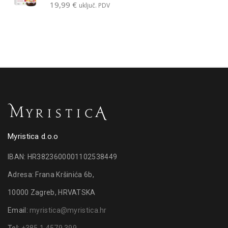
19,99
€
uključ. PDV
Myristica d.o.o
IBAN: HR3823600001102538449
Adresa: Frana Kršinića 6b,
10000 Zagreb, HRVATSKA
Email:
myristica@myristica.hr
Tel:
+385 1 4579 399