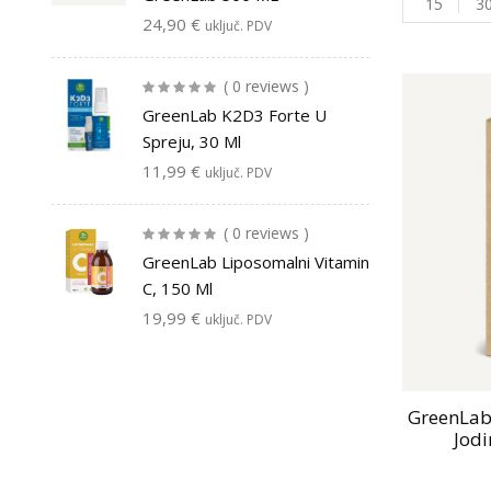
15
3
24,90
€
uključ. PDV
( 0 reviews )
GreenLab K2D3 Forte U
Spreju, 30 Ml
11,99
€
uključ. PDV
( 0 reviews )
GreenLab Liposomalni Vitamin
C, 150 Ml
19,99
€
uključ. PDV
GreenLab
Jodi