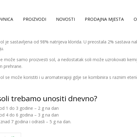
VNICA
PROIZVODI
NOVOSTI
PRODAJNA MJESTA
O
ol je sastavljena od 98% natrijeva klorida. U preostala 2% sastava nal
ju.
ne može samo proizvesti sol, a nedostatak soli može uzrokovati kemi
m prehrane.
ol se može koristiti i u aromaterapiji gdje se kombinira s raznim eteri
soli trebamo unositi dnevno?
od 1 do 3 godine – 2 g na dan
od 4 do 6 godina – 3 g na dan
iznad 7 godina i odrasli – 5 g na dan.