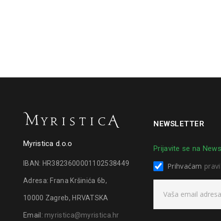
NEWSLETTER
Myristica d.o.o
Prijavite se na News
IBAN: HR3823600001102538449
Prihvaćam
pravi
Adresa: Frana Kršinića 6b,
10000 Zagreb, HRVATSKA
Email:
myristica@myristica.hr