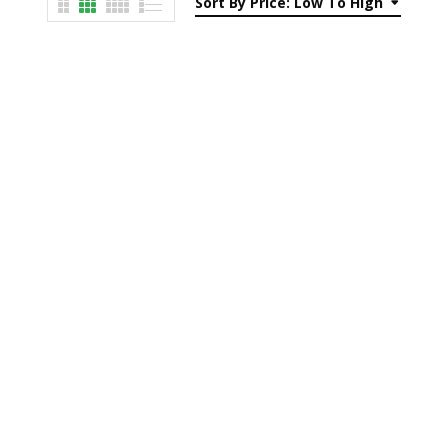
Sort By Price: Low To High