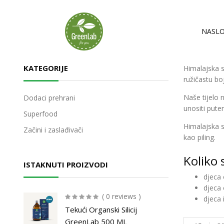
NASLO
KATEGORIJE
Himalajska s
ružičastu bo
Naše tijelo 
Dodaci prehrani
unositi pute
Superfood
Himalajska s
Začini i zaslađivači
kao piling.
Koliko 
ISTAKNUTI PROIZVODI
djeca 
djeca 
( 0 reviews )
djeca 
Tekući Organski Silicij
GreenLab 500 ML