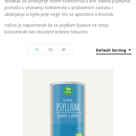
dodatak za smanjenje razine kolesterola u krvi. Vlakna psylliuma
pomažu u vezivanju kolesterola u probavnom sustavu i
uklanjanju iz tijela prije nego što se apsorbira u krvotok.
Važno je napomenuti da se psyllium ljuskice ne smiju
konzumirati bez dovoljne količine tekućine.
15
30
45
Default Sorting