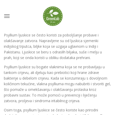
Psyllium ljuskice se često koristi za poboljšanje probave i
olakšavanje zatvora. Napravljene su od ljuskica sjemenki
indijskog trputca, biljke koja se uzgaja uglavnom u Indiji i
Pakistanu. Ljuskice se beru s odraslih biljaka, suše i melju u
prah, koji se onda koristi u obliku dodataka prehrani.
Psyllium ljuskice su bogate vlaknima koja se ne probavljaju u
tankom crijevu, ali djeluju kao prebiotici koji hrane zdrave
bakterije u debelom crijevu. Kada se konzumiraju s dovoljnom
količinom tekućine, vlakna psylliuma mogu nabubriti i stvoriti gel,
što pomaže u omekšavanju i olakšavanju prolaska kroz
probavni sustav. To može pomoći u prevenciji i liječenju
zatvora, proljeva i sindroma iritabilnog crijeva.
Osim toga, psyllium ljuskice se često koriste kao prirodni