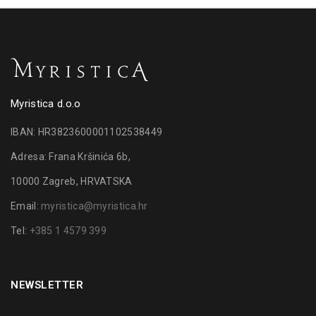
Myristica d.o.o
IBAN: HR3823600001102538449
Adresa: Frana Kršinića 6b,
10000 Zagreb, HRVATSKA
Email:
myristica@myristica.hr
Tel:
+385 1 4579 399
NEWSLETTER