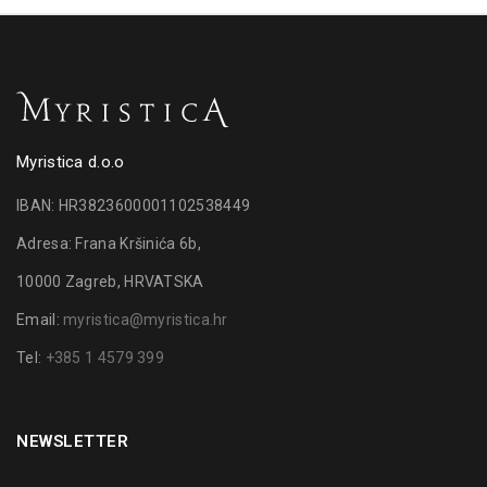
Myristica d.o.o
IBAN: HR3823600001102538449
Adresa: Frana Kršinića 6b,
10000 Zagreb, HRVATSKA
Email:
myristica@myristica.hr
Tel:
+385 1 4579 399
NEWSLETTER