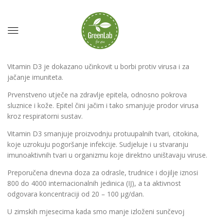
Vitamin D3 je dokazano učinkovit u borbi protiv virusa i za
jačanje imuniteta.
Prvenstveno utječe na zdravlje epitela, odnosno pokrova
sluznice i kože. Epitel čini jačim i tako smanjuje prodor virusa
kroz respiratorni sustav.
Vitamin D3 smanjuje proizvodnju protuupalnih tvari, citokina,
koje uzrokuju pogoršanje infekcije. Sudjeluje i u stvaranju
imunoaktivnih tvari u organizmu koje direktno uništavaju viruse.
Preporučena dnevna doza za odrasle, trudnice i dojilje iznosi
800 do 4000 internacionalnih jedinica (IJ), a ta aktivnost
odgovara koncentraciji od 20 – 100 µg/dan.
U zimskih mjesecima kada smo manje izloženi sunčevoj