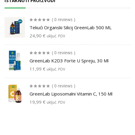
ISTAKNUTI PROIZVODI
( 0 reviews )
Tekući Organski Silicij GreenLab 500 ML
24,90
€
uključ. PDV
( 0 reviews )
GreenLab K2D3 Forte U Spreju, 30 Ml
11,99
€
uključ. PDV
( 0 reviews )
GreenLab Liposomalni Vitamin C, 150 Ml
19,99
€
uključ. PDV